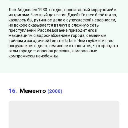
Лос-Анджелес 1930-х годов, пропитанный коррупцией и
интригами. Частный детектив Джейк Гиттес берётся за,
казалось бы, рутинное дело о супружеской неверности,
но вскоре оказывается втянут в сложную сеть
преступлений. Расследование приводит его к
махинациям с водоснабжением города, семейным
тайнам и загадочной femme fatale. Чем глубже Гиттес
погружается в дело, тем яснее становится, что правда в
этом городе — опасная роскошь, а моральные
компромиссы неизбежны.
16.
Мементо
(2000)