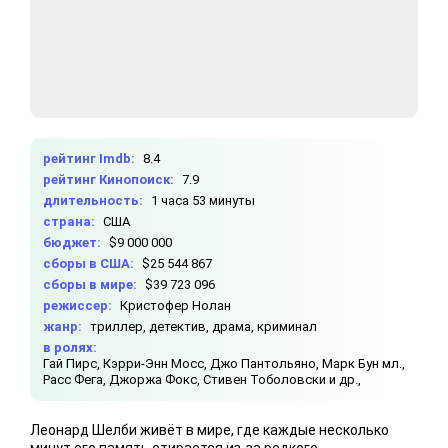
рейтинг Imdb:
8.4
рейтинг Кинопоиск:
7.9
длительность:
1 часа 53 минуты
страна:
США
бюджет:
$9 000 000
сборы в США:
$25 544 867
сборы в мире:
$39 723 096
режиссер:
Кристофер Нолан
жанр:
триллер, детектив, драма, криминал
в ролях:
Гай Пирс,
Кэрри-Энн Мосс,
Джо Пантольяно,
Марк Бун мл.,
Расс Фега,
Джоржа Фокс,
Стивен Тоболовски и др.,
Леонард Шелби живёт в мире, где каждые несколько
минут его память стирается из-за редкого