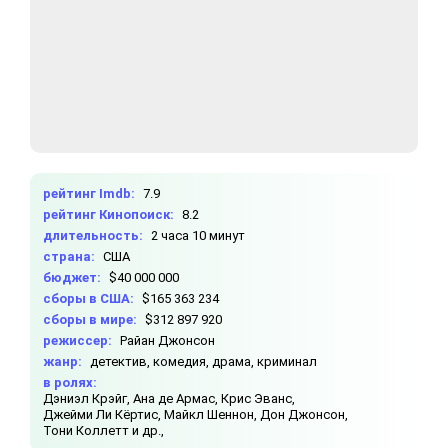
рейтинг Imdb:
7.9
рейтинг Кинопоиск:
8.2
длительность:
2 часа 10 минут
страна:
США
бюджет:
$40 000 000
сборы в США:
$165 363 234
сборы в мире:
$312 897 920
режиссер:
Райан Джонсон
жанр:
детектив, комедия, драма, криминал
в ролях:
Дэниэл Крэйг,
Ана де Армас,
Крис Эванс,
Джейми Ли Кёртис,
Майкл Шеннон,
Дон Джонсон,
Тони Коллетт и др.,