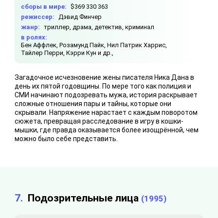
сборы в мире:
$369 330 363
режиссер:
Дэвид Финчер
жанр:
триллер, драма, детектив, криминал
в ролях:
Бен Аффлек,
Розамунд Пайк,
Нил Патрик Харрис,
Тайлер Перри,
Кэрри Кун и др.,
Загадочное исчезновение жены писателя Ника Дана в
день их пятой годовщины. По мере того как полиция и
СМИ начинают подозревать мужа, история раскрывает
сложные отношения пары и тайны, которые они
скрывали. Напряжение нарастает с каждым поворотом
сюжета, превращая расследование в игру в кошки-
мышки, где правда оказывается более изощрённой, чем
можно было себе представить.
7.
Подозрительные лица
(1995)