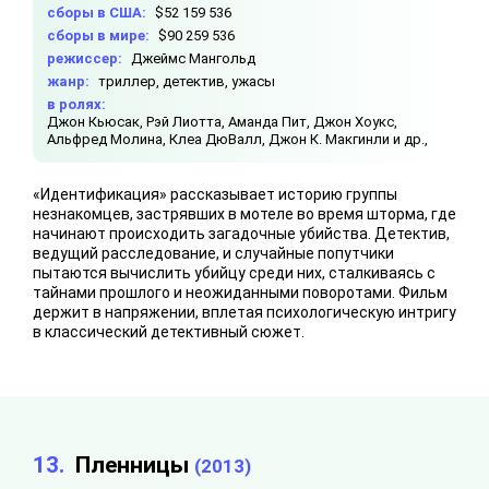
сборы в США:
$52 159 536
сборы в мире:
$90 259 536
режиссер:
Джеймс Мангольд
жанр:
триллер, детектив, ужасы
в ролях:
Джон Кьюсак,
Рэй Лиотта,
Аманда Пит,
Джон Хоукс,
Альфред Молина,
Клеа ДюВалл,
Джон К. Макгинли и др.,
«Идентификация» рассказывает историю группы
незнакомцев, застрявших в мотеле во время шторма, где
начинают происходить загадочные убийства. Детектив,
ведущий расследование, и случайные попутчики
пытаются вычислить убийцу среди них, сталкиваясь с
тайнами прошлого и неожиданными поворотами. Фильм
держит в напряжении, вплетая психологическую интригу
в классический детективный сюжет.
13.
Пленницы
(2013)