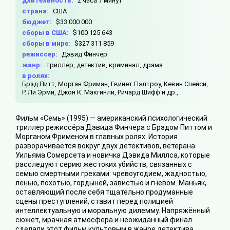
длительность:
2 часа 7 минут
страна:
США
бюджет:
$33 000 000
сборы в США:
$100 125 643
сборы в мире:
$327 311 859
режиссер:
Дэвид Финчер
жанр:
триллер, детектив, криминал, драма
в ролях:
Брэд Питт,
Морган Фриман,
Гвинет Пэлтроу,
Кевин Спейси,
Р. Ли Эрми,
Джон К. Макгинли,
Ричард Шифф и др.,
Фильм «Семь» (1995) — американский психологический
триллер режиссёра Дэвида Финчера с Брэдом Питтом и
Морганом Фрименом в главных ролях. История
разворачивается вокруг двух детективов, ветерана
Уильяма Сомерсета и новичка Дэвида Миллса, которые
расследуют серию жестоких убийств, связанных с
семью смертными грехами: чревоугодием, жадностью,
ленью, похотью, гордыней, завистью и гневом. Маньяк,
оставляющий после себя тщательно продуманные
сцены преступлений, ставит перед полицией
интеллектуальную и моральную дилемму. Напряжённый
сюжет, мрачная атмосфера и неожиданный финал
сделали этот фильм культовым в жанре детектива.