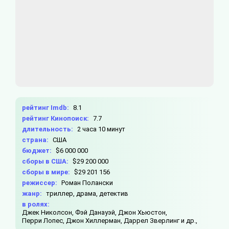
рейтинг Imdb:
8.1
рейтинг Кинопоиск:
7.7
длительность:
2 часа 10 минут
страна:
США
бюджет:
$6 000 000
сборы в США:
$29 200 000
сборы в мире:
$29 201 156
режиссер:
Роман Полански
жанр:
триллер, драма, детектив
в ролях:
Джек Николсон,
Фэй Данауэй,
Джон Хьюстон,
Перри Лопес,
Джон Хиллерман,
Даррел Зверлинг и др.,