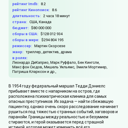
рейтинг Imdb:
8.2
рейтинг Кинопоиск:
8.6
длительность:
2 часа 18 минут
страна:
США, Канада
бюджет:
$80 000 000
сборы в США:
$128 012 934
сборы в мире:
$294 804 195
режиссер:
Мартин Скорсезе
жанр:
триллер, детектив, драма
в ролях:
Леонардо ДиКаприо,
Марк Руффало,
Бен Кингсли,
Макс фон Сюдов,
Мишель Уильямс,
Эмили Мортимер,
Патриша Кларксон и др.,
В 1954 году федеральный маршал Тедди Дэниелс
прибывает вместе с напарником на остров, где
расположена психиатрическая клиника для самых
опасных преступников. Их задача — найти сбежавшую
пациентку, однако очень скоро расследование начинает
рушиться под тяжестью странных событий, заговоров и
паранойи. Границы между реальностью и безумием
стираются, и герой оказывается перед страшной
истиной, которая может изменить всё его