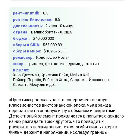
рейтинг Imdb:
8.5
рейтинг Кинопоиск:
8.5
длительность:
2 часа 10 минут
страна:
Великобритания, США
бюджет:
$40 000 000
сборы в США:
$53 089 891
сборы в мире:
$109 676 311
режиссер:
Кристофер Нолан
жанр:
триллер, фантастика, драма, детектив
в ролях:
Хью Джекман,
Кристиан Бэйл,
Майкл Кейн,
Пайпер Перабо,
Ребекка Холл,
Скарлетт Йоханссон,
Саманта Мэхурин и др.,
«Престиж» рассказывает о соперничестве двух
иллюзионистов викторианской эпохи, чья вражда
перерастает в опасную игру с обманом и секретами.
Детективный элемент проявляется в попытках каждого
из них разгадать трюк другого, что приводит к
раскрытию неожиданных технологий и личных жертв.
Фильм держит в напряжении, исследуя границы