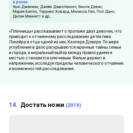
в ролях:
Хью Джекман,
Джейк Джилленхол,
Виола Дэвис,
Мария Белло,
Терренс Ховард,
Мелисса Лео,
Пол Дано,
Дилан Миннетт и др.,
«Пленницы» рассказывают о пропаже двух девочек, что
приводит к отчаянному расследованию детектива
Локейра и отца одной из них, Келлера Довера. По мере
углубления в дело раскрываются мрачные тайны семьи
и города, а моральный выбор между правосудием и
местью становится ключевым. Фильм держит в
напряжении, исследуя пределы человеческого отчаяния
и возможностей расследования.
14.
Достать ножи
(2019)