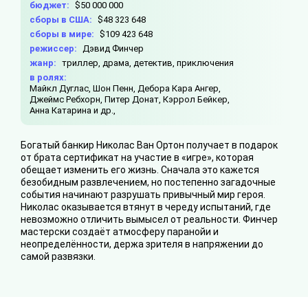
бюджет:
$50 000 000
сборы в США:
$48 323 648
сборы в мире:
$109 423 648
режиссер:
Дэвид Финчер
жанр:
триллер, драма, детектив, приключения
в ролях:
Майкл Дуглас,
Шон Пенн,
Дебора Кара Ангер,
Джеймс Ребхорн,
Питер Донат,
Кэррол Бейкер,
Анна Катарина и др.,
Богатый банкир Николас Ван Ортон получает в подарок
от брата сертификат на участие в «игре», которая
обещает изменить его жизнь. Сначала это кажется
безобидным развлечением, но постепенно загадочные
события начинают разрушать привычный мир героя.
Николас оказывается втянут в череду испытаний, где
невозможно отличить вымысел от реальности. Финчер
мастерски создаёт атмосферу паранойи и
неопределённости, держа зрителя в напряжении до
самой развязки.