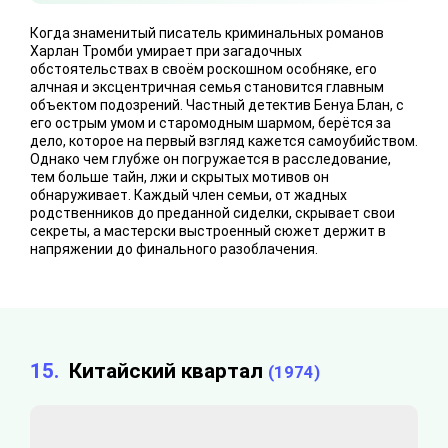
Когда знаменитый писатель криминальных романов
Харлан Тромби умирает при загадочных
обстоятельствах в своём роскошном особняке, его
алчная и эксцентричная семья становится главным
объектом подозрений. Частный детектив Бенуа Блан, с
его острым умом и старомодным шармом, берётся за
дело, которое на первый взгляд кажется самоубийством.
Однако чем глубже он погружается в расследование,
тем больше тайн, лжи и скрытых мотивов он
обнаруживает. Каждый член семьи, от жадных
родственников до преданной сиделки, скрывает свои
секреты, а мастерски выстроенный сюжет держит в
напряжении до финального разоблачения.
15.
Китайский квартал
(1974)