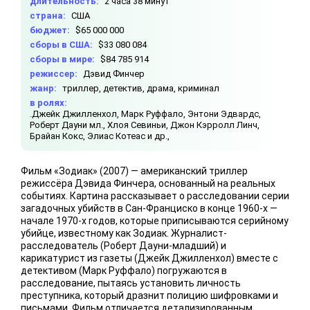
длительность:
2 часа 38 минут
страна:
США
бюджет:
$65 000 000
сборы в США:
$33 080 084
сборы в мире:
$84 785 914
режиссер:
Дэвид Финчер
жанр:
триллер, детектив, драма, криминал
в ролях:
.Джейк Джилленхол,
Марк Руффало,
Энтони Эдвардс,
Роберт Дауни мл.,
Хлоя Севиньи,
Джон Кэрролл Линч,
Брайан Кокс,
Элиас Котеас и др.,
Фильм «Зодиак» (2007) — американский триллер
режиссёра Дэвида Финчера, основанный на реальных
событиях. Картина рассказывает о расследовании серии
загадочных убийств в Сан-Франциско в конце 1960-х —
начале 1970-х годов, которые приписываются серийному
убийце, известному как Зодиак. Журналист-
расследователь (Роберт Дауни-младший) и
карикатурист из газеты (Джейк Джилленхол) вместе с
детективом (Марк Руффало) погружаются в
расследование, пытаясь установить личность
преступника, который дразнит полицию шифровками и
письмами. Фильм отличается детализированным