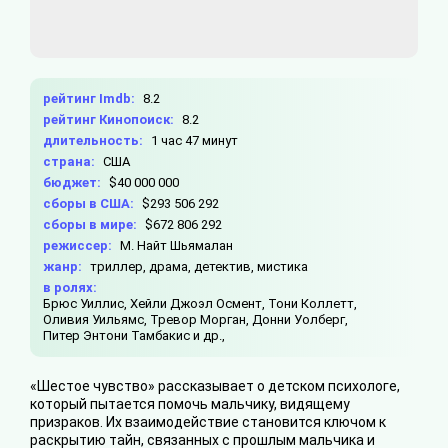
рейтинг Imdb:
8.2
рейтинг Кинопоиск:
8.2
длительность:
1 час 47 минут
страна:
США
бюджет:
$40 000 000
сборы в США:
$293 506 292
сборы в мире:
$672 806 292
режиссер:
М. Найт Шьямалан
жанр:
триллер, драма, детектив, мистика
в ролях:
Брюс Уиллис,
Хейли Джоэл Осмент,
Тони Коллетт,
Оливия Уильямс,
Тревор Морган,
Донни Уолберг,
Питер Энтони Тамбакис и др.,
«Шестое чувство» рассказывает о детском психологе,
который пытается помочь мальчику, видящему
призраков. Их взаимодействие становится ключом к
раскрытию тайн, связанных с прошлым мальчика и