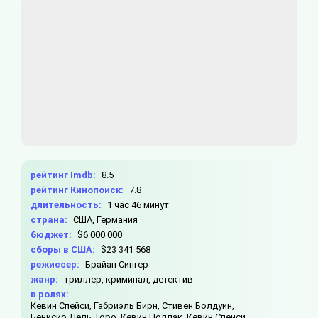
рейтинг Imdb:
8.5
рейтинг Кинопоиск:
7.8
длительность:
1 час 46 минут
страна:
США, Германия
бюджет:
$6 000 000
сборы в США:
$23 341 568
режиссер:
Брайан Сингер
жанр:
триллер, криминал, детектив
в ролях:
Кевин Спейси,
Габриэль Бирн,
Стивен Болдуин,
Бенисио Дель Торо,
Кевин Поллак,
Кевин Спейси,