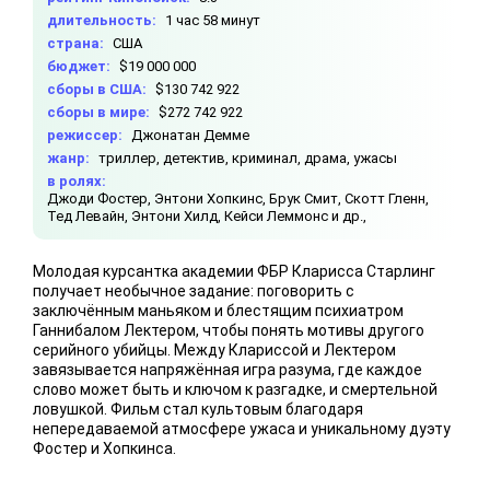
длительность:
1 час 58 минут
страна:
США
бюджет:
$19 000 000
сборы в США:
$130 742 922
сборы в мире:
$272 742 922
режиссер:
Джонатан Демме
жанр:
триллер, детектив, криминал, драма, ужасы
в ролях:
Джоди Фостер,
Энтони Хопкинс,
Брук Смит,
Скотт Гленн,
Тед Левайн,
Энтони Хилд,
Кейси Леммонс и др.,
Молодая курсантка академии ФБР Кларисса Старлинг
получает необычное задание: поговорить с
заключённым маньяком и блестящим психиатром
Ганнибалом Лектером, чтобы понять мотивы другого
серийного убийцы. Между Клариссой и Лектером
завязывается напряжённая игра разума, где каждое
слово может быть и ключом к разгадке, и смертельной
ловушкой. Фильм стал культовым благодаря
непередаваемой атмосфере ужаса и уникальному дуэту
Фостер и Хопкинса.