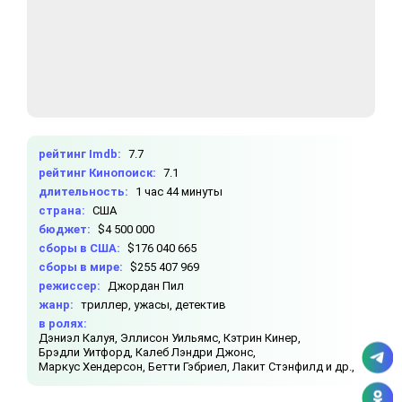
рейтинг Imdb:
7.7
рейтинг Кинопоиск:
7.1
длительность:
1 час 44 минуты
страна:
США
бюджет:
$4 500 000
сборы в США:
$176 040 665
сборы в мире:
$255 407 969
режиссер:
Джордан Пил
жанр:
триллер, ужасы, детектив
в ролях:
Дэниэл Калуя,
Эллисон Уильямс,
Кэтрин Кинер,
Брэдли Уитфорд,
Калеб Лэндри Джонс,
Маркус Хендерсон,
Бетти Гэбриел,
Лакит Стэнфилд и др.,