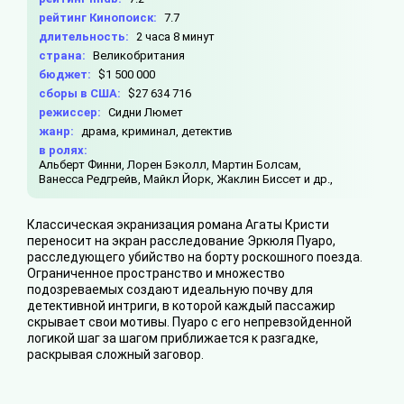
рейтинг Кинопоиск:
7.7
длительность:
2 часа 8 минут
страна:
Великобритания
бюджет:
$1 500 000
сборы в США:
$27 634 716
режиссер:
Сидни Люмет
жанр:
драма, криминал, детектив
в ролях:
Альберт Финни,
Лорен Бэколл,
Мартин Болсам,
Ванесса Редгрейв,
Майкл Йорк,
Жаклин Биссет и др.,
Классическая экранизация романа Агаты Кристи
переносит на экран расследование Эркюля Пуаро,
расследующего убийство на борту роскошного поезда.
Ограниченное пространство и множество
подозреваемых создают идеальную почву для
детективной интриги, в которой каждый пассажир
скрывает свои мотивы. Пуаро с его непревзойденной
логикой шаг за шагом приближается к разгадке,
раскрывая сложный заговор.